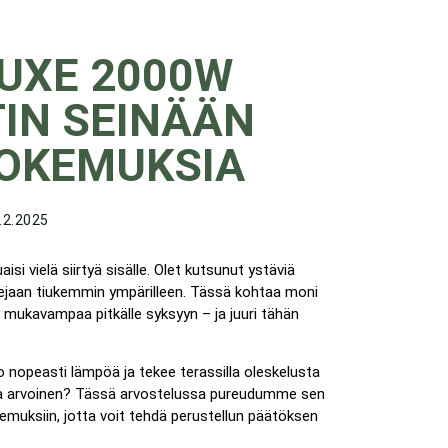
UXE 2000W
IN SEINÄÄN
KOKEMUKSIA
3.2.2025
aisi vielä siirtyä sisälle. Olet kutsunut ystäviä
kejaan tiukemmin ympärilleen. Tässä kohtaa moni
sta mukavampaa pitkälle syksyyn – ja juuri tähän
 nopeasti lämpöä ja tekee terassilla oleskelusta
nsa arvoinen? Tässä arvostelussa pureudumme sen
okemuksiin, jotta voit tehdä perustellun päätöksen