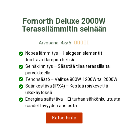
Fornorth Deluxe 2000W
Terassilämmitin seinään
Arvosana: 4.5/5





Nopea lämmitys – Halogeenielementit
tuottavat lämpöä heti 🔥
Seinäkiinnitys – Säästää tilaa terassilla tai
parvekkeella
Tehonsäätö – Valitse 800W, 1200W tai 2000W
Säänkestävä (IPX4) – Kestää roiskevettä
ulkokäytössä
Energiaa säästävä – Ei turhaa sähkönkulutusta
säädettävyyden ansiosta
Katso hinta