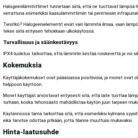
Halogeenilämmittimet tunnetaan siitä, että ne tuottavat lämpöä h
verrattuna esimerkiksi kaasulämmittimiin tai perinteisiin infrapuna
Tiesitkö? Halogeenielementit eivät vain lämmitä ilmaa, vaan lämpös
tekee siitä erityisen tehokkaan ulkokäytössä.
Turvallisuus ja säänkestävyys
IPX4-luokitus tarkoittaa, että lämmitin kestää roiskevettä ja voi siks
Kokemuksia
Käyttäjäkokemukset ovat pääasiassa positiivisia, ja monet ovat ol
helppoon käyttöön.
Monet käyttäjät arvostavat erityisesti sitä, että laite tuottaa lämpö
turhaan, koska tehonsäätö mahdollistaa käytön juuri tarpeen muk
Käytännössä tämä tarkoittaa sitä, että esimerkiksi kylmänä syysil
eikä tarvitse odottaa pitkään, jotta tilanne muuttuisi mukavaksi.
Hinta-laatusuhde