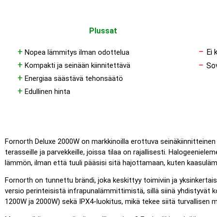
Plussat
−
+
Ei 
Nopea lämmitys ilman odottelua
+
−
Kompakti ja seinään kiinnitettävä
Sov
+
Energiaa säästävä tehonsäätö
+
Edullinen hinta
Fornorth Deluxe 2000W on markkinoilla erottuva seinäkiinnitteinen 
terasseille ja parvekkeille, joissa tilaa on rajallisesti. Halogeenie
lämmön, ilman että tuuli pääsisi sitä hajottamaan, kuten kaasulämm
Fornorth on tunnettu brändi, joka keskittyy toimiviin ja yksinkerta
versio perinteisistä infrapunalämmittimistä, sillä siinä yhdistyv
1200W ja 2000W) sekä IPX4-luokitus, mikä tekee siitä turvallisen