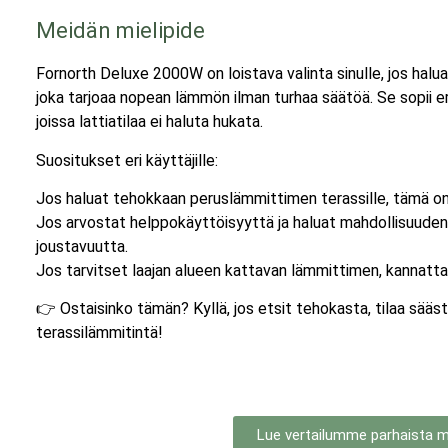
Meidän mielipide
Fornorth Deluxe 2000W on loistava valinta sinulle, jos halu
joka tarjoaa nopean lämmön ilman turhaa säätöä. Se sopii erit
joissa lattiatilaa ei haluta hukata.
Suositukset eri käyttäjille:
Jos haluat tehokkaan peruslämmittimen terassille, tämä on
Jos arvostat helppokäyttöisyyttä ja haluat mahdollisuuden
joustavuutta.
Jos tarvitset laajan alueen kattavan lämmittimen, kannatta
👉 Ostaisinko tämän? Kyllä, jos etsit tehokasta, tilaa sääs
terassilämmitintä!
Lue vertailumme parhaista ma