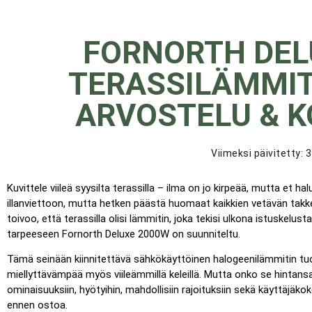
FORNORTH DEL
TERASSILÄMMIT
ARVOSTELU & 
Viimeksi päivitetty: 
Kuvittele viileä syysilta terassilla – ilma on jo kirpeää, mutta et halu
illanviettoon, mutta hetken päästä huomaat kaikkien vetävän tak
toivoo, että terassilla olisi lämmitin, joka tekisi ulkona istuskelu
tarpeeseen Fornorth Deluxe 2000W on suunniteltu.
Tämä seinään kiinnitettävä sähkökäyttöinen halogeenilämmitin tuo
miellyttävämpää myös viileämmillä keleillä. Mutta onko se hinta
ominaisuuksiin, hyötyihin, mahdollisiin rajoituksiin sekä käyttäjäk
ennen ostoa.