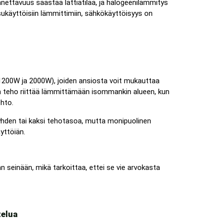
ettavuus säästää lattiatilaa, ja halogeenilämmitys
sukäyttöisiin lämmittimiin, sähkökäyttöisyys on
 1200W ja 2000W), joiden ansiosta voit mukauttaa
in teho riittää lämmittämään isommankin alueen, kun
ehto.
yhden tai kaksi tehotasoa, mutta monipuolinen
yttöiän.
än seinään, mikä tarkoittaa, ettei se vie arvokasta
telua