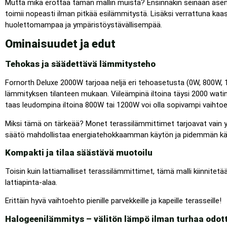
Mutta mikä erottaa tämän mallin muista? Ensinnäkin seinään asenn
toimii nopeasti ilman pitkää esilämmitystä. Lisäksi verrattuna kaa
huolettomampaa ja ympäristöystävällisempää.
Ominaisuudet ja edut
Tehokas ja säädettävä lämmitysteho
Fornorth Deluxe 2000W tarjoaa neljä eri tehoasetusta (0W, 800W,
lämmityksen tilanteen mukaan. Viileämpinä iltoina täysi 2000 wat
taas leudompina iltoina 800W tai 1200W voi olla sopivampi vaihto
Miksi tämä on tärkeää? Monet terassilämmittimet tarjoavat vain 
säätö mahdollistaa energiatehokkaamman käytön ja pidemmän kä
Kompakti ja tilaa säästävä muotoilu
Toisin kuin lattiamalliset terassilämmittimet, tämä malli kiinnitetä
lattiapinta-alaa.
Erittäin hyvä vaihtoehto pienille parvekkeille ja kapeille terasseille!
Halogeenilämmitys – välitön lämpö ilman turhaa odot