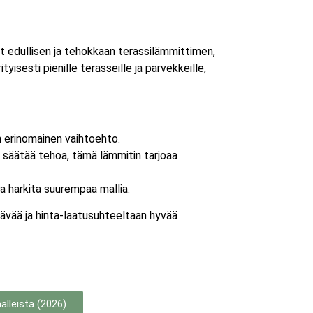
at edullisen ja tehokkaan terassilämmittimen,
yisesti pienille terasseille ja parvekkeille,
 erinomainen vaihtoehto.
 säätää tehoa, tämä lämmitin tarjoaa
a harkita suurempaa mallia.
tävää ja hinta-laatusuhteeltaan hyvää
lleista (2026)