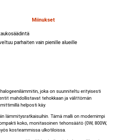
Miinukset
kaukosäädintä
eltuu parhaiten vain pienille alueille
halogeenilämmitin, joka on suunniteltu erityisesti
lementit mahdollistavat tehokkaan ja välittömän
ittimillä helposti käy.
isiin lämmitysratkaisuihin. Tämä malli on modernimpi
ät kompakti koko, monitasoinen tehonsäätö (0W, 800W,
 myös kosteammissa ulkotiloissa.