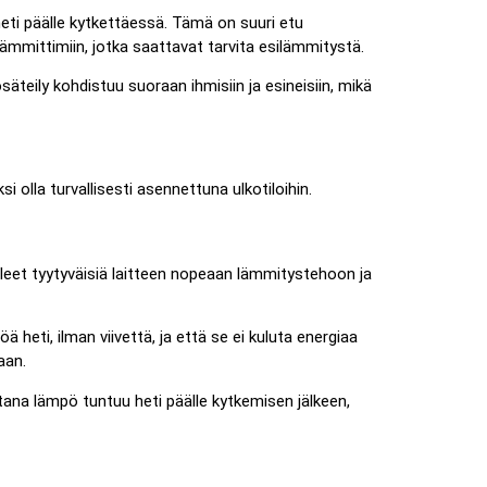
eti päälle kytkettäessä. Tämä on suuri etu
lämmittimiin, jotka saattavat tarvita esilämmitystä.
äteily kohdistuu suoraan ihmisiin ja esineisiin, mikä
i olla turvallisesti asennettuna ulkotiloihin.
leet tyytyväisiä laitteen nopeaan lämmitystehoon ja
ä heti, ilman viivettä, ja että se ei kuluta energiaa
aan.
tana lämpö tuntuu heti päälle kytkemisen jälkeen,