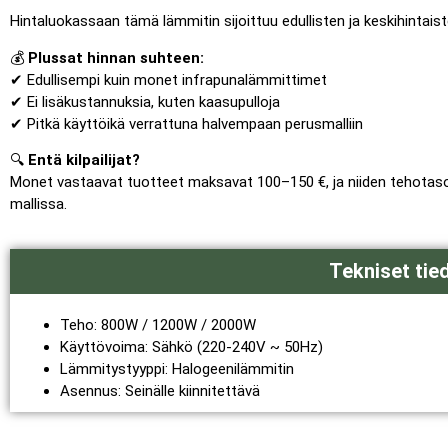
Hintaluokassaan tämä lämmitin sijoittuu edullisten ja keskihintais
💰
Plussat hinnan suhteen:
✔ Edullisempi kuin monet infrapunalämmittimet
✔ Ei lisäkustannuksia, kuten kaasupulloja
✔ Pitkä käyttöikä verrattuna halvempaan perusmalliin
🔍
Entä kilpailijat?
Monet vastaavat tuotteet maksavat 100–150 €, ja niiden tehotasot
mallissa.
Tekniset tie
Teho: 800W / 1200W / 2000W
Käyttövoima: Sähkö (220-240V ~ 50Hz)
Lämmitystyyppi: Halogeenilämmitin
Asennus: Seinälle kiinnitettävä