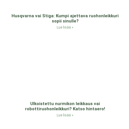
Husqvarna vai Stiga: Kumpi ajettava ruohonleikkuri
sopii sinulle?
Lue lisää »
Ulkoistettu nurmikon leikkaus vai
robottiruohonleikkuri? Katso hintaero!
Lue lisää »