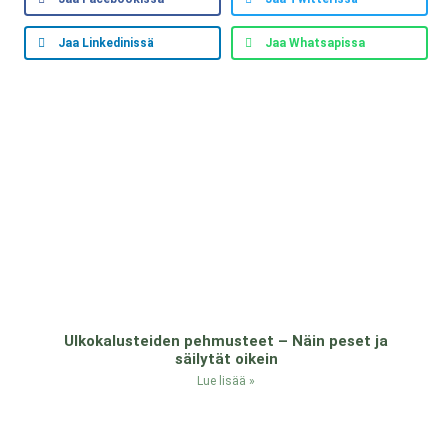
Jaa Linkedinissä
Jaa Whatsapissa
Ulkokalusteiden pehmusteet – Näin peset ja
säilytät oikein
Lue lisää »