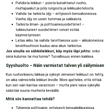
Puhdista leikkuri – poista kuivahtanut ruoho,
multapaakut ja pöly rungosta ja leikkuukotelosta.
Vaihda tai tarkista öljy – erityisesti bensakoneissa.
Vanha öljy on usein tummaa ja sakkaista.
Tarkista ilman- ja polttoainesuodattimet –
tukkeutuneet suodattimet voivat estää
käynnistymisen.
Lataa akku tai vaihda tarvittaessa uusi – akkukoneissa
keväthuoltoon kuuluu aina akun tarkistus.
Jos sinulla on sähköleikkuri, käy myös läpi johto:
onko
siinä kulumia tai murtumia? Turvallisuus ennen kaikkea.
Syyshuolto – Näin varmistat talven yli säilymisen
Kun ruohonkasvu lakkaa ja syksyn viimeiset leikkuut on tehty,
on aika valmistella leikkuri levolle. Moni ajattelee, että riittää
kun sen vain kantaa varastoon – mutta pieni vaiva syksyllä
säästää suuria murheita keväällä.
Mitä siis kannattaa tehdä?
Tyhjennä polttoaine: erityisesti bensaleikkureissa