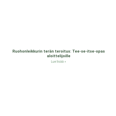
Ruohonleikkurin terän teroitus: Tee-se-itse-opas
aloittelijoille
Lue lisää »