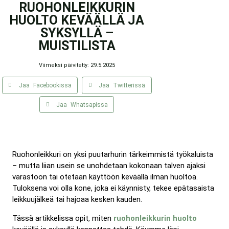
RUOHONLEIKKURIN
HUOLTO KEVÄÄLLÄ JA
SYKSYLLÄ –
MUISTILISTA
Viimeksi päivitetty: 29.5.2025
Jaa Facebookissa
Jaa Twitterissä
Jaa Whatsapissa
Ruohonleikkuri on yksi puutarhurin tärkeimmistä työkaluista
– mutta liian usein se unohdetaan kokonaan talven ajaksi
varastoon tai otetaan käyttöön keväällä ilman huoltoa.
Tuloksena voi olla kone, joka ei käynnisty, tekee epätasaista
leikkuujälkeä tai hajoaa kesken kauden.
Tässä artikkelissa opit, miten
ruohonleikkurin huolto