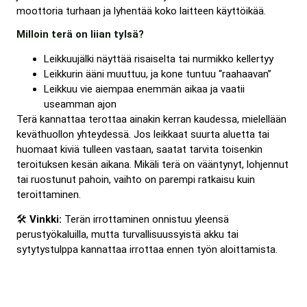
moottoria turhaan ja lyhentää koko laitteen käyttöikää.
Milloin terä on liian tylsä?
Leikkuujälki näyttää risaiselta tai nurmikko kellertyy
Leikkurin ääni muuttuu, ja kone tuntuu “raahaavan”
Leikkuu vie aiempaa enemmän aikaa ja vaatii
useamman ajon
Terä kannattaa terottaa ainakin kerran kaudessa, mielellään
keväthuollon yhteydessä. Jos leikkaat suurta aluetta tai
huomaat kiviä tulleen vastaan, saatat tarvita toisenkin
teroituksen kesän aikana. Mikäli terä on vääntynyt, lohjennut
tai ruostunut pahoin, vaihto on parempi ratkaisu kuin
teroittaminen.
🛠️
Vinkki:
Terän irrottaminen onnistuu yleensä
perustyökaluilla, mutta turvallisuussyistä akku tai
sytytystulppa kannattaa irrottaa ennen työn aloittamista.