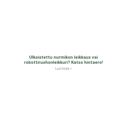
Ulkoistettu nurmikon leikkaus vai
robottiruohonleikkuri? Katso hintaero!
Lue lisää »