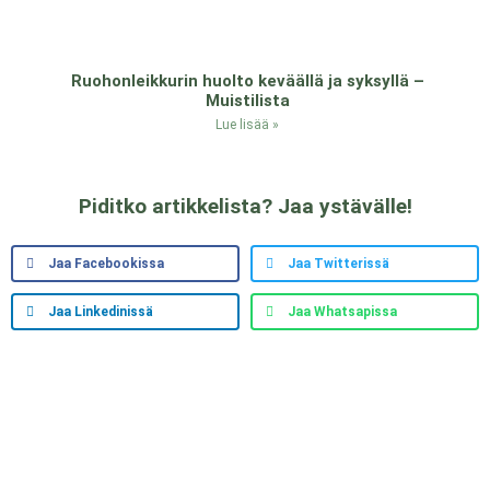
Ruohonleikkurin huolto keväällä ja syksyllä –
Muistilista
Lue lisää »
Piditko artikkelista? Jaa ystävälle!
Jaa Facebookissa
Jaa Twitterissä
Jaa Linkedinissä
Jaa Whatsapissa