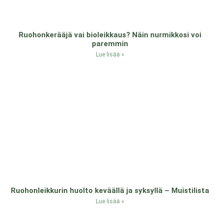
Ruohonkerääjä vai bioleikkaus? Näin nurmikkosi voi
paremmin
Lue lisää »
Ruohonleikkurin huolto keväällä ja syksyllä – Muistilista
Lue lisää »