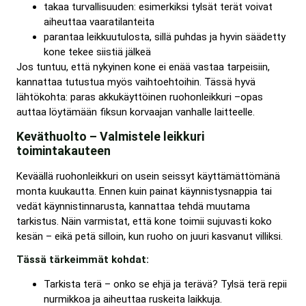
takaa turvallisuuden: esimerkiksi tylsät terät voivat
aiheuttaa vaaratilanteita
parantaa leikkuutulosta, sillä puhdas ja hyvin säädetty
kone tekee siistiä jälkeä
Jos tuntuu, että nykyinen kone ei enää vastaa tarpeisiin,
kannattaa tutustua myös vaihtoehtoihin. Tässä hyvä
lähtökohta: paras akkukäyttöinen ruohonleikkuri –opas
auttaa löytämään fiksun korvaajan vanhalle laitteelle.
Keväthuolto – Valmistele leikkuri
toimintakauteen
Keväällä ruohonleikkuri on usein seissyt käyttämättömänä
monta kuukautta. Ennen kuin painat käynnistysnappia tai
vedät käynnistinnarusta, kannattaa tehdä muutama
tarkistus. Näin varmistat, että kone toimii sujuvasti koko
kesän – eikä petä silloin, kun ruoho on juuri kasvanut villiksi.
Tässä tärkeimmät kohdat:
Tarkista terä – onko se ehjä ja terävä? Tylsä terä repii
nurmikkoa ja aiheuttaa ruskeita laikkuja.