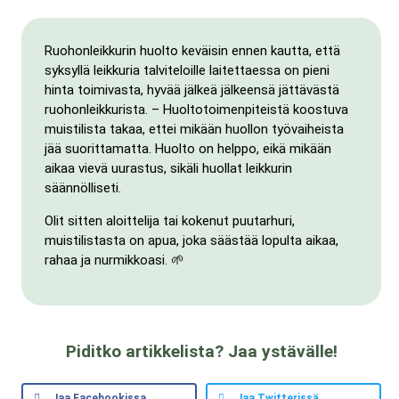
Ruohonleikkurin huolto keväisin ennen kautta, että
syksyllä leikkuria talviteloille laitettaessa on pieni
hinta toimivasta, hyvää jälkeä jälkeensä jättävästä
ruohonleikkurista. – Huoltotoimenpiteistä koostuva
muistilista takaa, ettei mikään huollon työvaiheista
jää suorittamatta. Huolto on helppo, eikä mikään
aikaa vievä uurastus, sikäli huollat leikkurin
säännölliseti.
Olit sitten aloittelija tai kokenut puutarhuri,
muistilistasta on apua, joka säästää lopulta aikaa,
rahaa ja nurmikkoasi. 🌱
Piditko artikkelista? Jaa ystävälle!
Jaa Facebookissa
Jaa Twitterissä