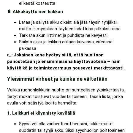
ei kestä kosteutta
🔋 Akkukäyttöinen leikkuri
Lataa ja säilytä akku oikein: älä jätä täysin tyhjäksi,
mutta ei myöskään täyteen ladattuna pitkäksi aikaa
Tarkista akun liittimet ja puhdista ne kevyesti
Säilytä akku ja leikkuri erillään kuivassa, viileässä
paikassa
👉
Jokainen kone hyötyy siitä, että huoltoon
panostetaan jo ensimmäisenä käyttövuotena – näin
käyttöikä ja toimintavarmuus nousevat merkittävästi.
Yleisimmät virheet ja kuinka ne vältetään
Vaikka ruohonleikkurin huolto on suhteellisen yksinkertaista,
tietyt mokat toistuvat vuodesta toiseen. Tässä lista, jonka
avulla voit säästyä isoilta harmeilta:
1. Leikkuri ei käynnisty keväällä
Syynä voi olla vanhentunut bensiini, tukkeutunut
suodatin tai tyhjä akku. Siksi syyshuollon polttoaineen