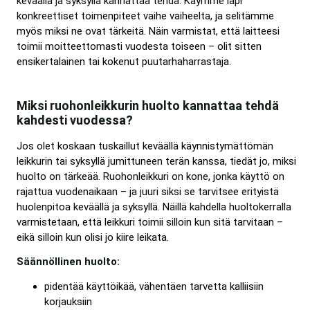
keväällä ja syksyllä kannattaa tehdä. Käymme läpi
konkreettiset toimenpiteet vaihe vaiheelta, ja selitämme
myös miksi ne ovat tärkeitä. Näin varmistat, että laitteesi
toimii moitteettomasti vuodesta toiseen – olit sitten
ensikertalainen tai kokenut puutarhaharrastaja.
Miksi ruohonleikkurin huolto kannattaa tehdä
kahdesti vuodessa?
Jos olet koskaan tuskaillut keväällä käynnistymättömän
leikkurin tai syksyllä jumittuneen terän kanssa, tiedät jo, miksi
huolto on tärkeää. Ruohonleikkuri on kone, jonka käyttö on
rajattua vuodenaikaan – ja juuri siksi se tarvitsee erityistä
huolenpitoa keväällä ja syksyllä. Näillä kahdella huoltokerralla
varmistetaan, että leikkuri toimii silloin kun sitä tarvitaan –
eikä silloin kun olisi jo kiire leikata.
Säännöllinen huolto:
pidentää käyttöikää, vähentäen tarvetta kalliisiin
korjauksiin