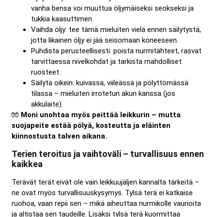
vanha bensa voi muuttua öljymäiseksi seokseksi ja
tukkia kaasuttimen.
Vaihda öljy: tee tämä mieluiten vielä ennen säilytystä,
jotta likainen öljy ei jää seisomaan koneeseen.
Puhdista perusteellisesti: poista nurmitähteet, rasvat
tarvittaessa nivelkohdat ja tarkista mahdolliset
ruosteet.
Säilytä oikein: kuivassa, viileässä ja pölyttömässä
tilassa – mieluiten irrotetun akun kanssa (jos
akkulaite).
🧤
Moni unohtaa myös peittää leikkurin – mutta
suojapeite estää pölyä, kosteutta ja eläinten
kiinnostusta talven aikana.
Terien teroitus ja vaihtoväli – turvallisuus ennen
kaikkea
Terävät terät eivät ole vain leikkuujäljen kannalta tärkeitä –
ne ovat myös turvallisuuskysymys. Tylsä terä ei katkaise
ruohoa, vaan repii sen – mikä aiheuttaa nurmikolle vaurioita
ja altistaa sen taudeille. Lisäksi tylsä terä kuormittaa