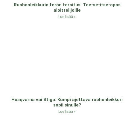
Ruohonleikkurin terän teroitus: Tee-se-itse-opas
aloittelijoille
Lue lisää »
Husqvarna vai Stiga: Kumpi ajettava ruohonleikkuri
sopii sinulle?
Lue lisää »