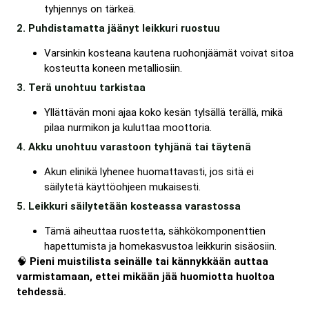
tyhjennys on tärkeä.
2. Puhdistamatta jäänyt leikkuri ruostuu
Varsinkin kosteana kautena ruohonjäämät voivat sitoa
kosteutta koneen metalliosiin.
3. Terä unohtuu tarkistaa
Yllättävän moni ajaa koko kesän tylsällä terällä, mikä
pilaa nurmikon ja kuluttaa moottoria.
4. Akku unohtuu varastoon tyhjänä tai täytenä
Akun elinikä lyhenee huomattavasti, jos sitä ei
säilytetä käyttöohjeen mukaisesti.
5. Leikkuri säilytetään kosteassa varastossa
Tämä aiheuttaa ruostetta, sähkökomponenttien
hapettumista ja homekasvustoa leikkurin sisäosiin.
🧠
Pieni muistilista seinälle tai kännykkään auttaa
varmistamaan, ettei mikään jää huomiotta huoltoa
tehdessä.