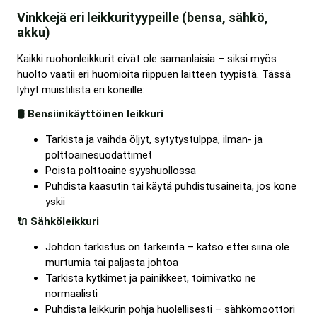
Vinkkejä eri leikkurityypeille (bensa, sähkö,
akku)
Kaikki ruohonleikkurit eivät ole samanlaisia – siksi myös
huolto vaatii eri huomioita riippuen laitteen tyypistä. Tässä
lyhyt muistilista eri koneille:
🛢️ Bensiinikäyttöinen leikkuri
Tarkista ja vaihda öljyt, sytytystulppa, ilman- ja
polttoainesuodattimet
Poista polttoaine syyshuollossa
Puhdista kaasutin tai käytä puhdistusaineita, jos kone
yskii
🔌 Sähköleikkuri
Johdon tarkistus on tärkeintä – katso ettei siinä ole
murtumia tai paljasta johtoa
Tarkista kytkimet ja painikkeet, toimivatko ne
normaalisti
Puhdista leikkurin pohja huolellisesti – sähkömoottori