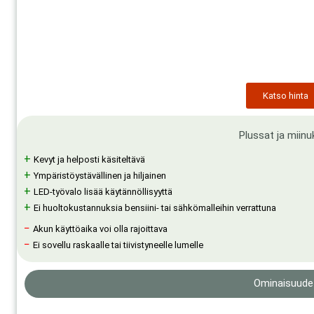
Katso hinta
Plussat ja miinu
+
Kevyt ja helposti käsiteltävä
+
Ympäristöystävällinen ja hiljainen
+
LED-työvalo lisää käytännöllisyyttä
+
Ei huoltokustannuksia bensiini- tai sähkömalleihin verrattuna
−
Akun käyttöaika voi olla rajoittava
−
Ei sovellu raskaalle tai tiivistyneelle lumelle
Ominaisuude