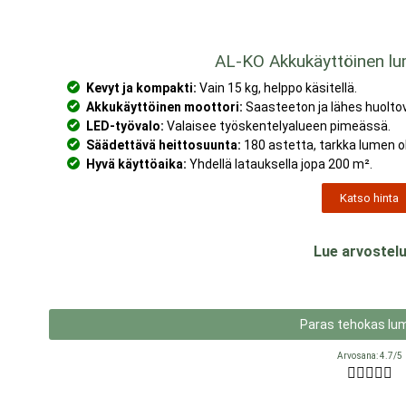
AL-KO Akkukäyttöinen lu
Kevyt ja kompakti:
Vain 15 kg, helppo käsitellä.
Akkukäyttöinen moottori:
Saasteeton ja lähes huolto
LED-työvalo:
Valaisee työskentelyalueen pimeässä.
Säädettävä heittosuunta:
180 astetta, tarkka lumen o
Hyvä käyttöaika:
Yhdellä latauksella jopa 200 m².
Katso hinta
Lue arvostelu
Paras tehokas lum
Arvosana: 4.7/5




