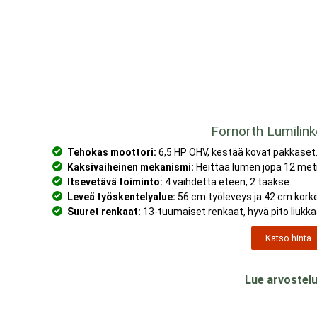
Fornorth Lumilin
Tehokas moottori:
6,5 HP OHV, kestää kovat pakkaset
Kaksivaiheinen mekanismi:
Heittää lumen jopa 12 met
Itsevetävä toiminto:
4 vaihdetta eteen, 2 taakse.
Leveä työskentelyalue:
56 cm työleveys ja 42 cm kork
Suuret renkaat:
13-tuumaiset renkaat, hyvä pito liukkaa
Katso hinta
Lue arvostelu