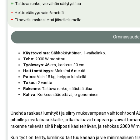
+
Taittuva runko, vie vähän säilytystilaa
−
Heittoetäisyys vain 6 metriä
−
Ei sovellu raskaalle tai jäiselle lumelle
Ominaisuude
Käyttövoima:
Sähkökäyttöinen, 1-vaihelinko.
Teho:
2000 W moottori.
Työleveys:
46 cm, korkeus 30 cm.
Heittoetäisyys:
Maksimi 6 metriä.
Paino:
Vain 15 kg, helppo käsitellä.
Takuu:
2 vuotta.
Rakenne:
Taittuva runko, säästää tilaa.
Kahva:
Korkeussäädettävä, ergonominen.
Unohda raskaat lumityöt ja siirry mukavampaan vaihtoehtoon! AL-
pihoille ja rivitaloasukkaille, jotka haluavat nopean ja vaivattom
rakenne tekevät siitä helposti käsiteltävän, ja tehokas 2000 W m
Kun työt on tehty, lumilinko taittuu kasaan ja vie minimaalisen t