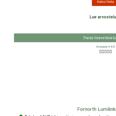
Katso hinta
Lue arvostelu
Paras itsevetävä lu
Arvosana: 4.4/5





Fornorth Lumilin