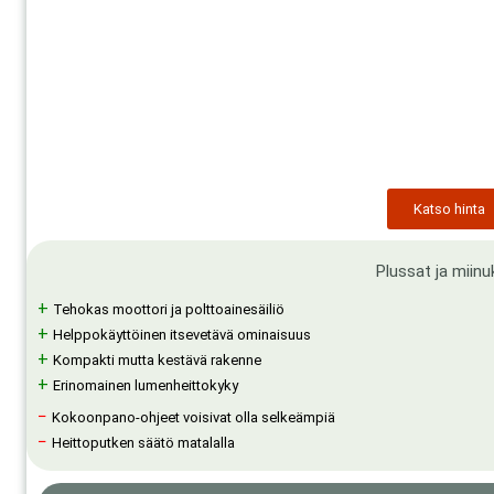
Katso hinta
Plussat ja miinu
+
Tehokas moottori ja polttoainesäiliö
+
Helppokäyttöinen itsevetävä ominaisuus
+
Kompakti mutta kestävä rakenne
+
Erinomainen lumenheittokyky
−
Kokoonpano-ohjeet voisivat olla selkeämpiä
−
Heittoputken säätö matalalla