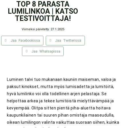
TOP 8 PARASTA
LUMILINKOA | KATSO
TESTIVOITTAJA!
Viimeksi päivitetty: 27.1.2025
Jaa Facebookissa
Jaa Twitterissä
Jaa Whatsapissa
Luminen talvi tuo mukanaan kauniin maiseman, valoa ja
paksut kinokset, mutta myös lumisadetta ja lumitöitä,
hyvä lumilinko voi olla todellinen arjen pelastaja. Se
helpottaa arkea ja tekee lumitöistä mielyttävämpää ja
kevyempää. Olitpa sitten pientä piha-aluetta hoitava
kaupunkilainen tai suuren pihan omistaja maaseudulla,
oikean lumilingon valinta vaikuttaa suoraan siihen, kuinka