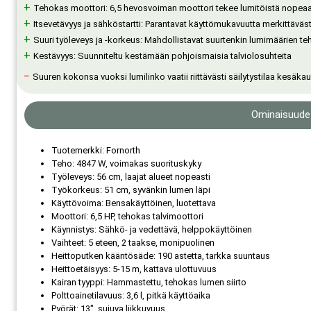
+
Tehokas moottori: 6,5 hevosvoiman moottori tekee lumitöistä nopeaa 
+
Itsevetävyys ja sähköstartti: Parantavat käyttömukavuutta merkittävästi
+
Suuri työleveys ja -korkeus: Mahdollistavat suurtenkin lumimäärien te
+
Kestävyys: Suunniteltu kestämään pohjoismaisia talviolosuhteita
−
Suuren kokonsa vuoksi lumilinko vaatii riittävästi säilytystilaa kesäka
Ominaisuude
Tuotemerkki: Fornorth
Teho: 4847 W, voimakas suorituskyky
Työleveys: 56 cm, laajat alueet nopeasti
Työkorkeus: 51 cm, syvänkin lumen läpi
Käyttövoima: Bensakäyttöinen, luotettava
Moottori: 6,5 HP, tehokas talvimoottori
Käynnistys: Sähkö- ja vedettävä, helppokäyttöinen
Vaihteet: 5 eteen, 2 taakse, monipuolinen
Heittoputken kääntösäde: 190 astetta, tarkka suuntaus
Heittoetäisyys: 5-15 m, kattava ulottuvuus
Kairan tyyppi: Hammastettu, tehokas lumen siirto
Polttoainetilavuus: 3,6 l, pitkä käyttöaika
Pyörät: 13″, sujuva liikkuvuus