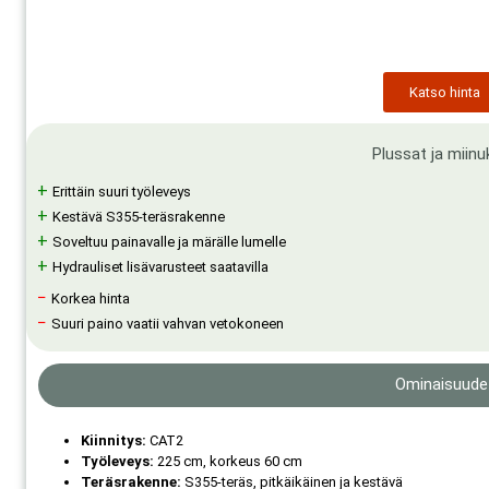
Katso hinta
Plussat ja miinu
+
Erittäin suuri työleveys
+
Kestävä S355-teräsrakenne
+
Soveltuu painavalle ja märälle lumelle
+
Hydrauliset lisävarusteet saatavilla
−
Korkea hinta
−
Suuri paino vaatii vahvan vetokoneen
Ominaisuude
Kiinnitys:
CAT2
Työleveys:
225 cm, korkeus 60 cm
Teräsrakenne:
S355-teräs, pitkäikäinen ja kestävä