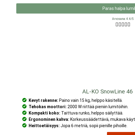
Paras halpa lumi
Arvosana: 4.4/5





AL-KO SnowLine 46 
Kevyt rakenne:
Paino vain 15 kg, helppo käsitellä.
Tehokas moottori:
2000 W riittää pieniin lumitöihin.
Kompakti koko:
Taittuva runko, helppo säilyttää.
Ergonominen kahva:
Korkeussäädettävä, mukava käyt
Heittoetäisyys:
Jopa 6 metriä, sopii pienille pihoille.