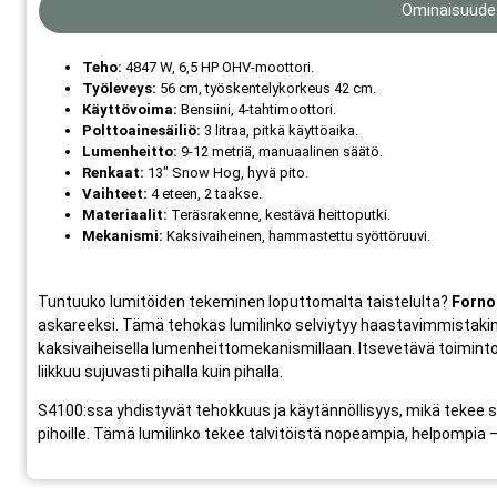
Ominaisuude
Teho:
4847 W, 6,5 HP OHV-moottori.
Työleveys:
56 cm, työskentelykorkeus 42 cm.
Käyttövoima:
Bensiini, 4-tahtimoottori.
Polttoainesäiliö:
3 litraa, pitkä käyttöaika.
Lumenheitto:
9-12 metriä, manuaalinen säätö.
Renkaat:
13″ Snow Hog, hyvä pito.
Vaihteet:
4 eteen, 2 taakse.
Materiaalit:
Teräsrakenne, kestävä heittoputki.
Mekanismi:
Kaksivaiheinen, hammastettu syöttöruuvi.
Tuntuuko lumitöiden tekeminen loputtomalta taistelulta?
Forno
askareeksi. Tämä tehokas lumilinko selviytyy haastavimmistakin
kaksivaiheisella lumenheittomekanismillaan. Itsevetävä toiminto
liikkuu sujuvasti pihalla kuin pihalla.
S4100:ssa yhdistyvät tehokkuus ja käytännöllisyys, mikä tekee siitä
pihoille. Tämä lumilinko tekee talvitöistä nopeampia, helpompia – 