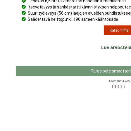
Tehokas 6,5 HP talvimoottori nopeaan lumenluontiin
Itsevetävyys ja sähköstartti käynnistyksen helppoute
Suuri työleveys (56 cm) laajojen alueiden puhdistuksee
Säädettävä heittoputki, 190 asteen kääntösäde
Katso hinta
Lue arvostelu
Paras polttomoottori 
Arvosana: 4.4/5




