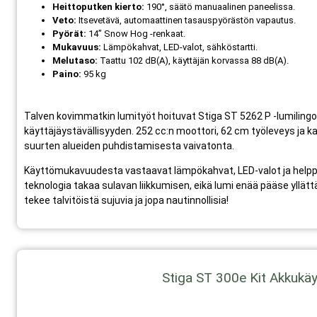
Heittoputken kierto:
190°, säätö manuaalinen paneelissa.
Veto:
Itsevetävä, automaattinen tasauspyörästön vapautus.
Pyörät:
14” Snow Hog -renkaat.
Mukavuus:
Lämpökahvat, LED-valot, sähköstartti.
Melutaso:
Taattu 102 dB(A), käyttäjän korvassa 88 dB(A).
Paino:
95 kg
Talven kovimmatkin lumityöt hoituvat Stiga ST 5262 P -lumilingol
käyttäjäystävällisyyden. 252 cc:n moottori, 62 cm työleveys ja
suurten alueiden puhdistamisesta vaivatonta.
Käyttömukavuudesta vastaavat lämpökahvat, LED-valot ja helppok
teknologia takaa sulavan liikkumisen, eikä lumi enää pääse yllä
tekee talvitöistä sujuvia ja jopa nautinnollisia!
Stiga ST 300e Kit Akkukäy