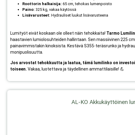
Roottorin halkaisija:
65 cm, tehokas lumenpoisto
Paino:
325 kg, vakaa käytössä
Lisävarusteet:
Hydrauliset luukut lisävarusteena
Lumityöt eivät koskaan ole olleet näin tehokkaita!
Tarmo Lumili
haastavien lumiolosuhteiden hallintaan. Sen massiivinen 225 cm
painavimmistakin kinoksista. Kestävä S355-teräsrunko ja hydrauli
monipuolisuutta.
Jos arvostat tehokkuutta ja laatua, tämä lumilinko on investo
toiseen.
Vakaa, luotettava ja täydellinen ammattilaisille! 💪
AL-KO Akkukäyttöinen lu