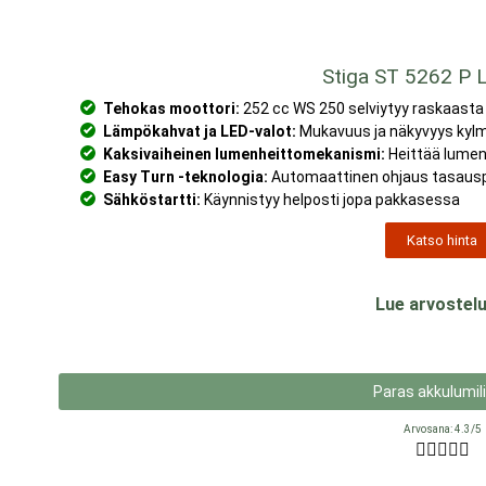
Stiga ST 5262 P L
Tehokas moottori:
252 cc WS 250 selviytyy raskaasta
Lämpökahvat ja LED-valot:
Mukavuus ja näkyvyys kylm
Kaksivaiheinen lumenheittomekanismi:
Heittää lumen
Easy Turn -teknologia:
Automaattinen ohjaus tasausp
Sähköstartti:
Käynnistyy helposti jopa pakkasessa
Katso hinta
Lue arvostelu
Paras akkulumil
Arvosana: 4.3/5




