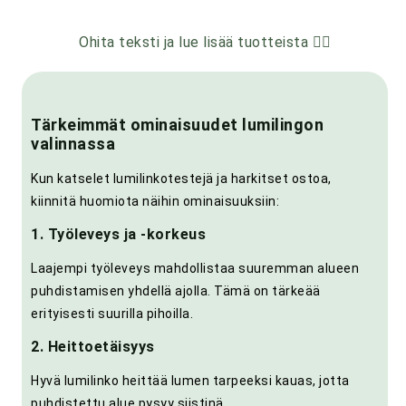
Ohita teksti ja lue lisää tuotteista 👇🏼
Tärkeimmät ominaisuudet lumilingon
valinnassa
Kun katselet lumilinkotestejä ja harkitset ostoa,
kiinnitä huomiota näihin ominaisuuksiin:
1. Työleveys ja -korkeus
Laajempi työleveys mahdollistaa suuremman alueen
puhdistamisen yhdellä ajolla. Tämä on tärkeää
erityisesti suurilla pihoilla.
2. Heittoetäisyys
Hyvä lumilinko heittää lumen tarpeeksi kauas, jotta
puhdistettu alue pysyy siistinä.