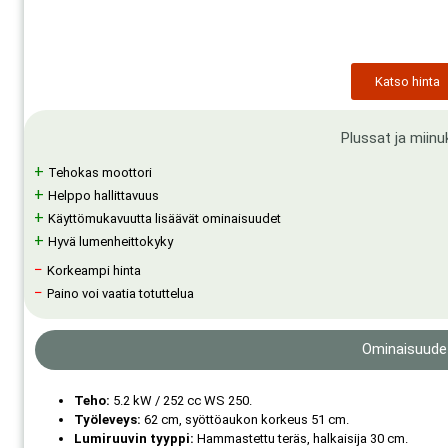
Katso hinta
Plussat ja miinu
+
Tehokas moottori
+
Helppo hallittavuus
+
Käyttömukavuutta lisäävät ominaisuudet
+
Hyvä lumenheittokyky
−
Korkeampi hinta
−
Paino voi vaatia totuttelua
Ominaisuude
Teho:
5.2 kW / 252 cc WS 250.
Työleveys:
62 cm, syöttöaukon korkeus 51 cm.
Lumiruuvin tyyppi:
Hammastettu teräs, halkaisija 30 cm.