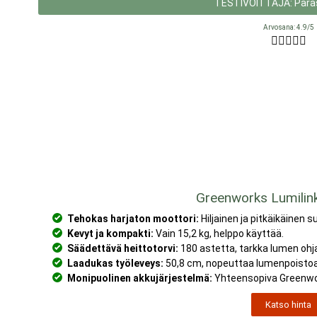
TESTIVOITTAJA: Paras
Arvosana: 4.9/5





Greenworks Lumili
Tehokas harjaton moottori:
Hiljainen ja pitkäikäinen s
Kevyt ja kompakti:
Vain 15,2 kg, helppo käyttää.
Säädettävä heittotorvi:
180 astetta, tarkka lumen ohj
Laadukas työleveys:
50,8 cm, nopeuttaa lumenpoistoa
Monipuolinen akkujärjestelmä:
Yhteensopiva Greenwor
Katso hinta