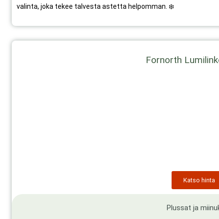
valinta, joka tekee talvesta astetta helpomman. ❄️
Fornorth Lumilin
Katso hinta
Plussat ja miinu