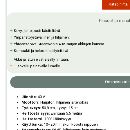
Katso hinta
Plussat ja miinu
+
Kevyt ja helposti käsiteltävä.
+
Ympäristöystävällinen ja hiljainen.
+
Yhteensopiva Greenworks 40V -sarjan akkujen kanssa.
+
Kompakti ja helposti säilytettävä.
−
Akku ja laturi eivät sisälly hintaan.
−
Ei sovellu painavalle lumelle.
Ominaisuude
Jännite:
40 V
Moottori:
Harjaton, hiljainen ja tehokas
Työleveys:
50,8 cm, syvyys 15 cm
Heittoetäisyys:
Enintään 5,5 metriä
Heittotorvi:
180° kääntyvyys
Käyttöaika:
10–20 min akun koosta riippuen
Äänentehotaso:
96 dB, hiljaisempi kuin useimmat