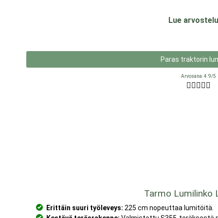
Lue arvostelu
Paras traktorin lu
Arvosana: 4.9/5





Tarmo Lumilinko
Erittäin suuri työleveys:
225 cm nopeuttaa lumitöitä.
Kestävä teräsrakenne:
Valmistettu S355-teräksestä p