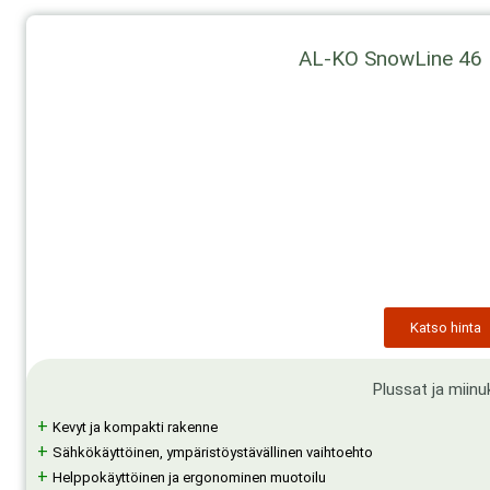
AL-KO SnowLine 46 
Katso hinta
Plussat ja miinu
+
Kevyt ja kompakti rakenne
+
Sähkökäyttöinen, ympäristöystävällinen vaihtoehto
+
Helppokäyttöinen ja ergonominen muotoilu