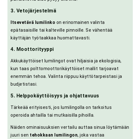
3. Vetojärjestelmä
Itsevetävä lumilinko
on erinomainen valinta
epätasaisille tai kalteville pinnoille. Se vähentää
käyttäjän työtaakkaa huomattavasti.
4. Moottorityyppi
Akkukäyttöiset lumilingot ovat hiljaisia ja ekologisia,
kun taas polttomoottorikäyttöiset mallit tarjoavat
enemmän tehoa. Valinta riippuu käyttötarpeistasi ja
budjetistasi.
5. Helppokäyttöisyys ja ohjattavuus
Tärkeää erityisesti, jos lumilingolla on tarkoitus
operoida ahtailla tai mutkaisilla pihoilla.
Näiden ominaisuuksien vertailu auttaa sinua löytämään
juuri sen
tehokkaan lumilingon
, joka vastaa