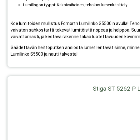
Lumilingon tyyppi: Kaksivaiheinen, tehokas lumenkäsittely
Koe lumitöiden mullistus Fornorth Lumilinko S5500:n avulla! Teh
vaivaton sähköstartti tekevät lumitöistä nopeaa ja helppoa. Suu
vaivattomasti, ja kestävä rakenne takaa luotettavuuden kovimm
Säädettävän heittoputken ansiosta lumet lentävät sinne, minne h
Lumilinko S5500 ja nauti talvesta!
Stiga ST 5262 P L