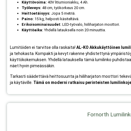
Käyttövoima:
40V litiumioniakku, 4 Ah.
Työleveys:
48 cm, työkorkeus 20 cm.
Heittoetäisyys:
Jopa 5 metriä.
Paino:
15 kg, helposti käsiteltävä.
Erikoisominaisuudet:
LED-työvalo, hiiliharjaton moottori.
Käyttöaika:
Yhdellä latauksella noin 20 minuuttia.
Lumitöiden ei tarvitse olla raskaita!
AL-KO Akkukäyttöinen lumil
ja tehokasta. Kompakti ja kevyt rakenne yhdistettynä ympäristö
käyttökokemuksen. Yhdellä latauksella tämä lumilinko puhdistaa 
näet hyvin pimeässäkin.
Tarkasti säädettävä heittosuunta ja hiiliharjaton moottori tekevät 
ja käytäville.
Tämä on moderni ratkaisu perinteisten lumilinkoje
Fornorth Lumilin