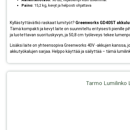
Paino:
15,2 kg, kevyt ja helposti ohjattava
Kyllästyttävätkö raskaat lumityöt?
Greenworks GD40ST akkulu
Tämä kompakti ja kevyt laite on suunniteltu erityisesti pienille piho
ja luotettavan suorituskyvyn, ja 50,8 cm työleveys tekee lumenp
Lisäksi laite on yhteensopiva Greenworks 40V -akkujen kanssa, jo
akkutyökalujen sarjaa. Helppo käyttää ja säilyttää – tämä lumilin
Tarmo Lumilinko