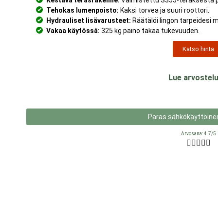
Tehokas lumenpoisto:
Kaksi torvea ja suuri roottori.
Hydrauliset lisävarusteet:
Räätälöi lingon tarpeidesi 
Vakaa käytössä:
325 kg paino takaa tukevuuden.
Katso hinta
Lue arvostelu
Paras sähkökäyttöinen
Arvosana: 4.7/5




