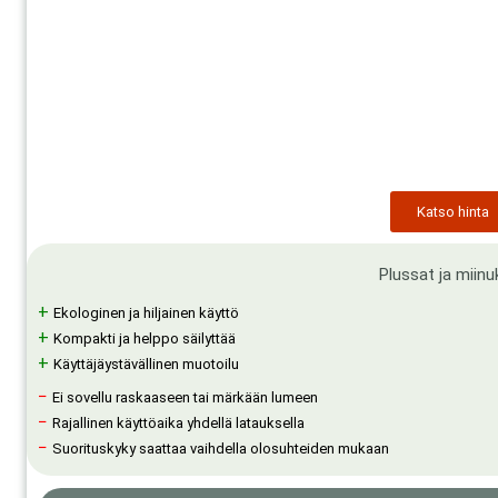
Katso hinta
Plussat ja miinu
+
Ekologinen ja hiljainen käyttö
+
Kompakti ja helppo säilyttää
+
Käyttäjäystävällinen muotoilu
−
Ei sovellu raskaaseen tai märkään lumeen
−
Rajallinen käyttöaika yhdellä latauksella
−
Suorituskyky saattaa vaihdella olosuhteiden mukaan