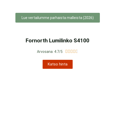
Lue vertailumme parhaista malleista (2026)
Fornorth Lumilinko S4100





Arvosana: 4.7/5
Katso hinta