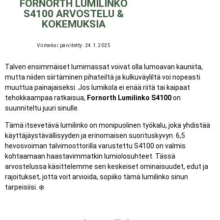
FORNORTH LUMILINKO
S4100 ARVOSTELU &
KOKEMUKSIA
Viimeksi päivitetty: 24.1.2025
Talven ensimmäiset lumimassat voivat olla lumoavan kauniita,
mutta niiden siirtäminen pihateiltä ja kulkuväyliltä voi nopeasti
muuttua painajaiseksi. Jos lumikola ei enää riitä tai kaipaat
tehokkaampaa ratkaisua,
Fornorth Lumilinko S4100
on
suunniteltu juuri sinulle.
Tämä itsevetävä lumilinko on monipuolinen työkalu, joka yhdistää
käyttäjäystävällisyyden ja erinomaisen suorituskyvyn. 6,5
hevosvoiman talvimoottorilla varustettu S4100 on valmis
kohtaamaan haastavimmatkin lumiolosuhteet. Tässä
arvostelussa käsittelemme sen keskeiset ominaisuudet, edut ja
rajoitukset, jotta voit arvioida, sopiiko tämä lumilinko sinun
tarpeisiisi. ❄️