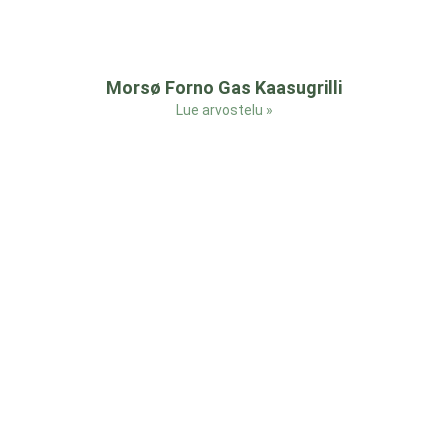
Morsø Forno Gas Kaasugrilli
Lue arvostelu »
Yleistä
Tervetuloa
Puutarhapaikka.fi-
Etusivu
sivustolle! Tarjoamme
Blogi
asiantuntevaa tukea
Ota yhteyttä
pihasuunnitteluun ja
kasvien hoitoon sekä
Evästeet
laadukkaita tuotevertailuja
puutarhatyökaluista ja -
tuotteista. Inspiroidu ja
löydä parhaat ratkaisut
puutarhasi tarpeisiin!