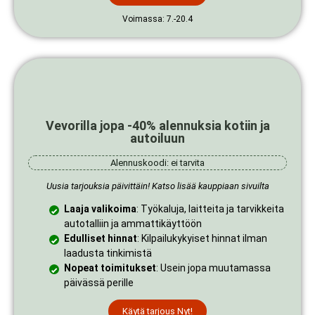
Voimassa: 7.-20.4
Vevorilla jopa -40% alennuksia kotiin ja
autoiluun
Alennuskoodi: ei tarvita
Uusia tarjouksia päivittäin! Katso lisää kauppiaan sivuilta
Laaja valikoima
: Työkaluja, laitteita ja tarvikkeita
autotalliin ja ammattikäyttöön
Edulliset hinnat
: Kilpailukykyiset hinnat ilman
laadusta tinkimistä
Nopeat toimitukset
: Usein jopa muutamassa
päivässä perille
Käytä tarjous Nyt!