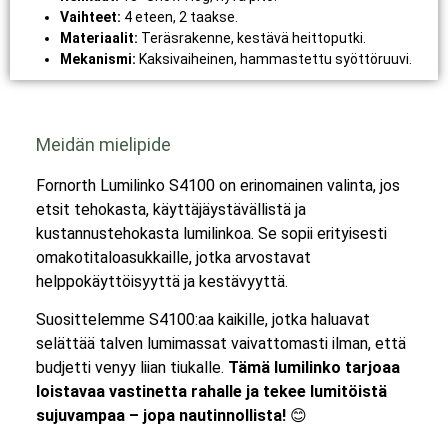
Vaihteet:
4 eteen, 2 taakse.
Materiaalit:
Teräsrakenne, kestävä heittoputki.
Mekanismi:
Kaksivaiheinen, hammastettu syöttöruuvi.
Meidän mielipide
Fornorth Lumilinko S4100 on erinomainen valinta, jos
etsit tehokasta, käyttäjäystävällistä ja
kustannustehokasta lumilinkoa. Se sopii erityisesti
omakotitaloasukkaille, jotka arvostavat
helppokäyttöisyyttä ja kestävyyttä.
Suosittelemme S4100:aa kaikille, jotka haluavat
selättää talven lumimassat vaivattomasti ilman, että
budjetti venyy liian tiukalle.
Tämä lumilinko tarjoaa
loistavaa vastinetta rahalle ja tekee lumitöistä
sujuvampaa – jopa nautinnollista!
😊