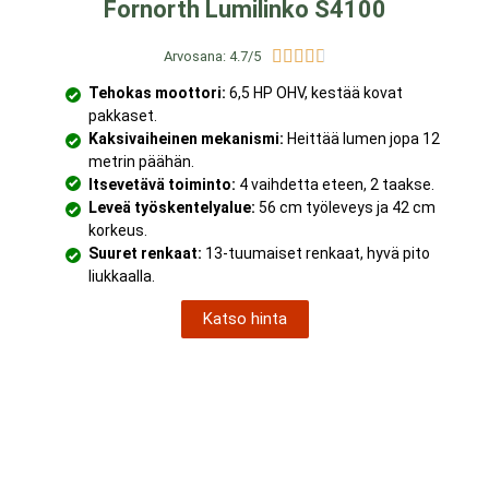
Fornorth Lumilinko S4100





Arvosana: 4.7/5
Tehokas moottori:
6,5 HP OHV, kestää kovat
pakkaset.
Kaksivaiheinen mekanismi:
Heittää lumen jopa 12
metrin päähän.
Itsevetävä toiminto:
4 vaihdetta eteen, 2 taakse.
Leveä työskentelyalue:
56 cm työleveys ja 42 cm
korkeus.
Suuret renkaat:
13-tuumaiset renkaat, hyvä pito
liukkaalla.
Katso hinta