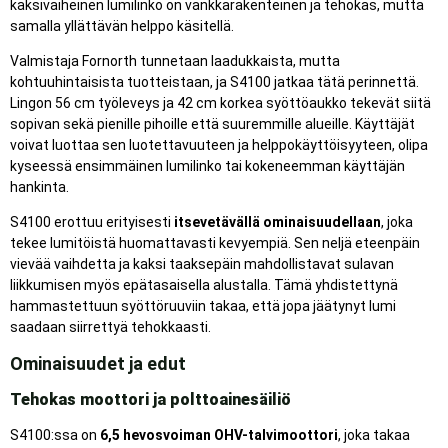
kaksivaiheinen lumilinko on vankkarakenteinen ja tehokas, mutta
samalla yllättävän helppo käsitellä.
Valmistaja Fornorth tunnetaan laadukkaista, mutta
kohtuuhintaisista tuotteistaan, ja S4100 jatkaa tätä perinnettä.
Lingon 56 cm työleveys ja 42 cm korkea syöttöaukko tekevät siitä
sopivan sekä pienille pihoille että suuremmille alueille. Käyttäjät
voivat luottaa sen luotettavuuteen ja helppokäyttöisyyteen, olipa
kyseessä ensimmäinen lumilinko tai kokeneemman käyttäjän
hankinta.
S4100 erottuu erityisesti
itsevetävällä ominaisuudellaan
, joka
tekee lumitöistä huomattavasti kevyempiä. Sen neljä eteenpäin
vievää vaihdetta ja kaksi taaksepäin mahdollistavat sulavan
liikkumisen myös epätasaisella alustalla. Tämä yhdistettynä
hammastettuun syöttöruuviin takaa, että jopa jäätynyt lumi
saadaan siirrettyä tehokkaasti.
Ominaisuudet ja edut
Tehokas moottori ja polttoainesäiliö
S4100:ssa on
6,5 hevosvoiman OHV-talvimoottori
, joka takaa