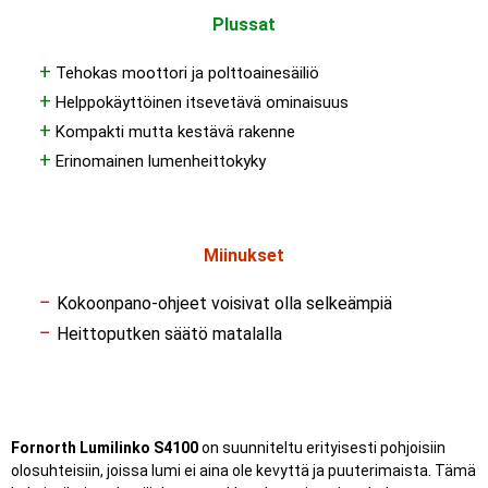
Plussat
+
Tehokas moottori ja polttoainesäiliö
+
Helppokäyttöinen itsevetävä ominaisuus
+
Kompakti mutta kestävä rakenne
+
Erinomainen lumenheittokyky
Miinukset
−
Kokoonpano-ohjeet voisivat olla selkeämpiä
−
Heittoputken säätö matalalla
Fornorth Lumilinko S4100
on suunniteltu erityisesti pohjoisiin
olosuhteisiin, joissa lumi ei aina ole kevyttä ja puuterimaista. Tämä