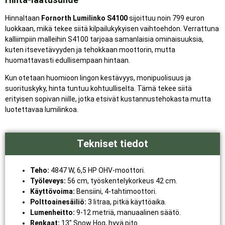
Hinnaltaan
Fornorth Lumilinko S4100
sijoittuu noin 799 euron
luokkaan, mikä tekee siitä kilpailukykyisen vaihtoehdon. Verrattuna
kalliimpiin malleihin S4100 tarjoaa samanlaisia ominaisuuksia,
kuten itsevetävyyden ja tehokkaan moottorin, mutta
huomattavasti edullisempaan hintaan.
Kun otetaan huomioon lingon kestävyys, monipuolisuus ja
suorituskyky, hinta tuntuu kohtuulliselta. Tämä tekee siitä
erityisen sopivan niille, jotka etsivät kustannustehokasta mutta
luotettavaa lumilinkoa.
Tekniset tiedot
Teho:
4847 W, 6,5 HP OHV-moottori.
Työleveys:
56 cm, työskentelykorkeus 42 cm.
Käyttövoima:
Bensiini, 4-tahtimoottori.
Polttoainesäiliö:
3 litraa, pitkä käyttöaika.
Lumenheitto:
9-12 metriä, manuaalinen säätö.
Renkaat:
13″ Snow Hog, hyvä pito.