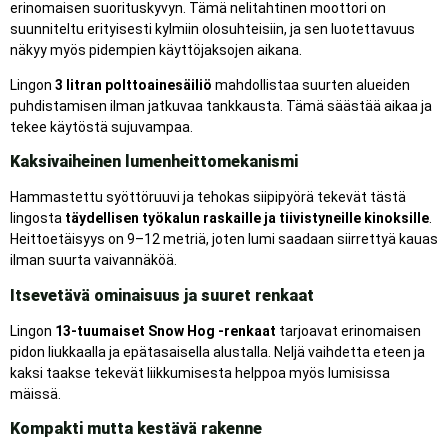
erinomaisen suorituskyvyn. Tämä nelitahtinen moottori on
suunniteltu erityisesti kylmiin olosuhteisiin, ja sen luotettavuus
näkyy myös pidempien käyttöjaksojen aikana.
Lingon
3 litran polttoainesäiliö
mahdollistaa suurten alueiden
puhdistamisen ilman jatkuvaa tankkausta. Tämä säästää aikaa ja
tekee käytöstä sujuvampaa.
Kaksivaiheinen lumenheittomekanismi
Hammastettu syöttöruuvi ja tehokas siipipyörä tekevät tästä
lingosta
täydellisen työkalun raskaille ja tiivistyneille kinoksille
.
Heittoetäisyys on 9–12 metriä, joten lumi saadaan siirrettyä kauas
ilman suurta vaivannäköä.
Itsevetävä ominaisuus ja suuret renkaat
Lingon
13-tuumaiset Snow Hog -renkaat
tarjoavat erinomaisen
pidon liukkaalla ja epätasaisella alustalla. Neljä vaihdetta eteen ja
kaksi taakse tekevät liikkumisesta helppoa myös lumisissa
mäissä.
Kompakti mutta kestävä rakenne