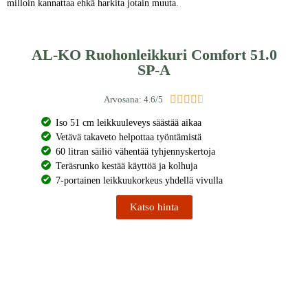
milloin kannattaa ehkä harkita jotain muuta.
AL-KO Ruohonleikkuri Comfort 51.0
SP-A





Arvosana: 4.6/5
Iso 51 cm leikkuuleveys säästää aikaa
Vetävä takaveto helpottaa työntämistä
60 litran säiliö vähentää tyhjennyskertoja
Teräsrunko kestää käyttöä ja kolhuja
7-portainen leikkuukorkeus yhdellä vivulla
Katso hinta