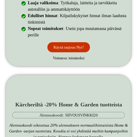
Laaja valikoima
: Työkaluja, laitteita ja tarvikkeita
autotalliin ja ammattikäyttöön
Edulliset hinnat
: Kilpailukykyiset hinnat ilman laadusta
tinkimistä
Nopeat toimitukset
: Usein jopa muutamassa päivässä
perille
Käytä tarjous Nyt!
Voimassa: toistaiseksi
Kärcheriltä -20% Home & Garden tuotteista
Alennuskoodi: SIIVOUSVINKKI20
Alennuskoodi
oikeuttaa 20% alennukseen normaalihintaisista Home &
Garden -sarjan tuotteista. Koodia ei voi yhdistää muihin kampanjoihin
ja tarjouksiin.
Alennus lasketaan kassalla.