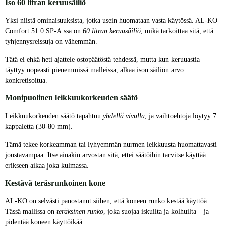
Iso 60 litran keruusäiliö
Yksi niistä ominaisuuksista, jotka usein huomataan vasta käytössä. AL-KO
Comfort 51.0 SP-A:ssa on
60 litran keruusäiliö
, mikä tarkoittaa sitä, että
tyhjennysreissuja on vähemmän.
Tätä ei ehkä heti ajattele ostopäätöstä tehdessä, mutta kun keruuastia
täyttyy nopeasti pienemmissä malleissa, alkaa ison säiliön arvo
konkretisoitua.
Monipuolinen leikkuukorkeuden säätö
Leikkuukorkeuden säätö tapahtuu
yhdellä vivulla
, ja vaihtoehtoja löytyy 7
kappaletta (30-80 mm).
Tämä tekee korkeamman tai lyhyemmän nurmen leikkuusta huomattavasti
joustavampaa. Itse ainakin arvostan sitä, ettei säätöihin tarvitse käyttää
erikseen aikaa joka kulmassa.
Kestävä teräsrunkoinen kone
AL-KO on selvästi panostanut siihen, että koneen runko kestää käyttöä.
Tässä mallissa on
teräksinen runko
, joka suojaa iskuilta ja kolhuilta – ja
pidentää koneen käyttöikää.