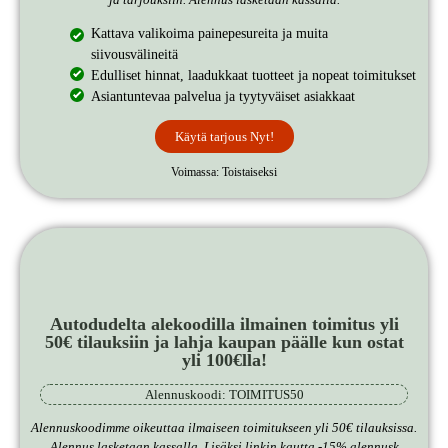
Kattava valikoima painepesureita ja muita
siivousvälineitä
Edulliset hinnat, laadukkaat tuotteet ja nopeat toimitukset
Asiantuntevaa palvelua ja tyytyväiset asiakkaat
Käytä tarjous Nyt!
Voimassa: Toistaiseksi
Autodudelta alekoodilla ilmainen toimitus yli
50€ tilauksiin ja lahja kaupan päälle kun ostat
yli 100€lla!
Alennuskoodi: TOIMITUS50
Alennuskoodimme oikeuttaa ilmaiseen toimitukseen yli 50€ tilauksissa.
Alennus lasketaan kassalla. Lisäksi linkin kautta -15% alennusk