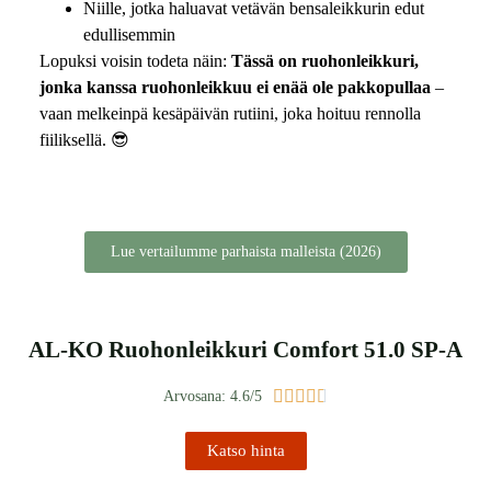
Niille, jotka haluavat vetävän bensaleikkurin edut
edullisemmin
Lopuksi voisin todeta näin:
Tässä on ruohonleikkuri,
jonka kanssa ruohonleikkuu ei enää ole pakkopullaa
–
vaan melkeinpä kesäpäivän rutiini, joka hoituu rennolla
fiiliksellä. 😎
Lue vertailumme parhaista malleista (2026)
AL-KO Ruohonleikkuri Comfort 51.0 SP-A





Arvosana: 4.6/5
Katso hinta