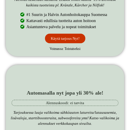
kaikista tuotteista pl. Kränzle, Kärcher ja Nilfisk!
#1 Suurin ja Halvin Autonhoitokauppa Suomessa
Kattavasti edullisia tuotteita auton hoitoon
Asiantunteva palvelu ja nopeat toimitukset
Käytä tarjous Nyt!
Voimassa: Toistaiseksi
Automasalla nyt jopa yli 30% ale!
Alennuskoodi: ei tarvita
Tarjouksessa laaja valikoima sähköauton latureita/latausasemia,
lisävaloja, starttiboosteraita, subwoofereita yms! Katso valikoima ja
alennukset verkkokaupan sivuilta.