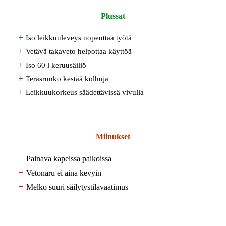
Plussat
+
Iso leikkuuleveys nopeuttaa työtä
+
Vetävä takaveto helpottaa käyttöä
+
Iso 60 l keruusäiliö
+
Teräsrunko kestää kolhuja
+
Leikkuukorkeus säädettävissä vivulla
Miinukset
−
Painava kapeissa paikoissa
−
Vetonaru ei aina kevyin
−
Melko suuri säilytystilavaatimus