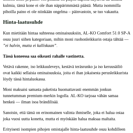
kulmia, tämä kone ei ole ihan näppärimmästä päästä. Mutta isommilla
pihoilla paino ei ole niinkään ongelma – päinvastoin, se tuo vakautta.
Hinta-laatusuhde
Kun mietitään hintaa suhteessa ominaisuuksiin, AL-KO Comfort 51.0 SP-A
osuu juuri siihen kategoriaan, mihin moni ruohonleikkurin ostaja tähtää —
”ei halvin, mutta ei kalliskaan”
.
Tässä koneessa saa oikeasti rahalle vastinetta.
Vetävä rakenne, iso leikkuuleveys, kestävä teräsrunko ja iso keruusäiliö
ovat kaikki sellaisia ominaisuuksia, joita ei ihan jokaisesta perusleikkurista
löydy tässä hintaluokassa.
Moni maksaisi samasta paketista huomattavasti enemmän jonkun
tunnetumman premium-merkin logolla. AL-KO tarjoaa vähän samaa
henkeä — ilman isoa brändilisää.
Sanoisin, että tämä on erinomainen valinta ihmiselle, joka ei halua ostaa
joka vuosi uutta konetta, mutta ei myöskään halua maksaa maltaita.
Erityisesti isompien pihojen omistajalle hinta-laatusuhde osuu kohdilleen