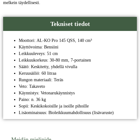
melkein täydellisesti.
Tekniset tiedot
Moottori: AL-KO Pro 145 QSS, 140 cm³
Käyttövoima: Bensiini
Leikkuuleveys: 51 cm
Leikkuukorkeus: 30-80 mm, 7-portainen
Säätö: Keskitetty, yhdellä vivulla
Keruusäiliö: 60 litraa
Rungon materiaali: Teräs
Veto: Takaveto
Käynnistys: Vetonarukäynnistys
Paino: n. 36 kg
Sopii: Keskikokoisille ja isoille pihoille
Lisäominaisuus: Bioleikkuumahdollisuus (lisävaruste)
Meidän mielipide