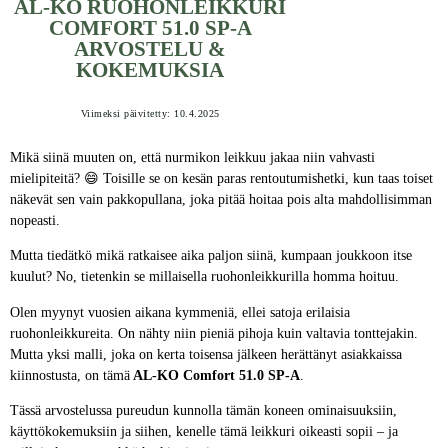
AL-KO RUOHONLEIKKURI
COMFORT 51.0 SP-A
ARVOSTELU &
KOKEMUKSIA
Viimeksi päivitetty: 10.4.2025
Mikä siinä muuten on, että nurmikon leikkuu jakaa niin vahvasti
mielipiteitä? 😄 Toisille se on kesän paras rentoutumishetki, kun taas toiset
näkevät sen vain pakkopullana, joka pitää hoitaa pois alta mahdollisimman
nopeasti.
Mutta tiedätkö mikä ratkaisee aika paljon siinä, kumpaan joukkoon itse
kuulut? No, tietenkin se millaisella ruohonleikkurilla homma hoituu.
Olen myynyt vuosien aikana kymmeniä, ellei satoja erilaisia
ruohonleikkureita. On nähty niin pieniä pihoja kuin valtavia tonttejakin.
Mutta yksi malli, joka on kerta toisensa jälkeen herättänyt asiakkaissa
kiinnostusta, on tämä
AL-KO Comfort 51.0 SP-A
.
Tässä arvostelussa pureudun kunnolla tämän koneen ominaisuuksiin,
käyttökokemuksiin ja siihen, kenelle tämä leikkuri oikeasti sopii – ja