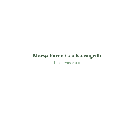
Morsø Forno Gas Kaasugrilli
Lue arvostelu »
Yleistä
Tervetuloa
Puutarhapaikka.fi-sivustolle!
Etusivu
Tarjoamme asiantuntevaa
Blogi
tukea pihasuunnitteluun ja
Ota yhteyttä
kasvien hoitoon sekä
laadukkaita tuotevertailuja
Evästeet
puutarhatyökaluista ja -