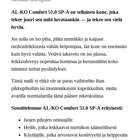
AL-KO Comfort 51.0 SP-A on sellainen kone, joka
tekee juuri sen mitä luvataankin — ja tekee sen vielä
hyvin.
Jos sulla on iso piha, pitkä nurmikko ja kaipaat
ruohonleikkuusta vähän helpompaa, tää kone on enemmän
kuin hyvä valinta. Vetävä takaveto on iso plussa,
leikkuuleveys nopeuttaa hommaa ja keruusäiliön koko
minimoi turhat pysähdykset.
Tämä malli ei ehkä ole se paras vaihtoehto ihan
pikkupihoihin tai monimutkaisiin kapeikkoihin, mutta
avarilla nurmialueilla tämä pääsee oikeuksiinsa.
Suosittelemme AL-KO Comfort 51.0 SP-A erityisesti:
Isojen pihojen omistajille
Heille, jotka leikkaavat nurmikon säännöllisesti
Käyttäjille, jotka arvostavat kestävyyttä ja helppoutta