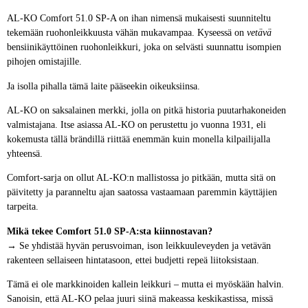
AL-KO Comfort 51.0 SP-A on ihan nimensä mukaisesti suunniteltu
tekemään ruohonleikkuusta vähän mukavampaa. Kyseessä on
vetävä
bensiinikäyttöinen ruohonleikkuri, joka on selvästi suunnattu isompien
pihojen omistajille.
Ja isolla pihalla tämä laite pääseekin oikeuksiinsa.
AL-KO on saksalainen merkki, jolla on pitkä historia puutarhakoneiden
valmistajana. Itse asiassa AL-KO on perustettu jo vuonna 1931, eli
kokemusta tällä brändillä riittää enemmän kuin monella kilpailijalla
yhteensä.
Comfort-sarja on ollut AL-KO:n mallistossa jo pitkään, mutta sitä on
päivitetty ja paranneltu ajan saatossa vastaamaan paremmin käyttäjien
tarpeita.
Mikä tekee Comfort 51.0 SP-A:sta kiinnostavan?
→ Se yhdistää hyvän perusvoiman, ison leikkuuleveyden ja vetävän
rakenteen sellaiseen hintatasoon, ettei budjetti repeä liitoksistaan.
Tämä ei ole markkinoiden kallein leikkuri – mutta ei myöskään halvin.
Sanoisin, että AL-KO pelaa juuri siinä makeassa keskikastissa, missä