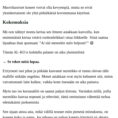
Muovikuoriset koneet voivat olla kevyempiä, mutta ne eivät
yksinkertaisesti ole yhtä pitkäikäisiä kovemmassa käytössä.
Kokemuksia
Mä oon nähnyt monta kertaa sen ilmeen asiakkaan kasvoilla, kun
ensimmäistä kertaa vetävä ruohonleikkuri ottaa liikkeelle. Siinä saattaa
lipsahtaa ihan spontaani
”Ai tää meneekin näin helposti!”
😄
Tämän AL-KO:n kohdalla palaute on aika yksimielistä:
→ Se tekee mitä lupaa.
Erityisesti isot pihat ja pitkään kasvanut nurmikko ei tunnu olevan tälle
mallille mikään ongelma. Monet asiakkaat ovat myös kehuneet sitä, miten
vaivattomasti laite kulkee, vaikka kone itsessään on aika painava.
Myös tuo iso keruusäiliö on saanut paljon kiitosta. Varsinkin niillä, joilla
nurmikko kasvaa nopeasti ja rehevästi, tämä ominaisuus vähentää turhaa
edestakaisin juoksemista.
Sen sijaan ainoa asia, mikä välillä nousee esiin pienenä miinuksena, on
koneen koko ja paino. Jos pihassa on paljon kapeita käytäviä tai ahtaita