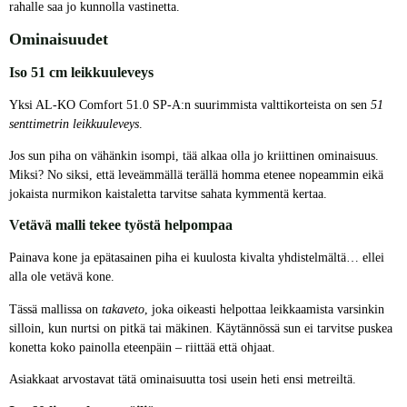
rahalle saa jo kunnolla vastinetta.
Ominaisuudet
Iso 51 cm leikkuuleveys
Yksi AL-KO Comfort 51.0 SP-A:n suurimmista valttikorteista on sen
51
senttimetrin leikkuuleveys
.
Jos sun piha on vähänkin isompi, tää alkaa olla jo kriittinen ominaisuus.
Miksi? No siksi, että leveämmällä terällä homma etenee nopeammin eikä
jokaista nurmikon kaistaletta tarvitse sahata kymmentä kertaa.
Vetävä malli tekee työstä helpompaa
Painava kone ja epätasainen piha ei kuulosta kivalta yhdistelmältä… ellei
alla ole vetävä kone.
Tässä mallissa on
takaveto
, joka oikeasti helpottaa leikkaamista varsinkin
silloin, kun nurtsi on pitkä tai mäkinen. Käytännössä sun ei tarvitse puskea
konetta koko painolla eteenpäin – riittää että ohjaat.
Asiakkaat arvostavat tätä ominaisuutta tosi usein heti ensi metreiltä.