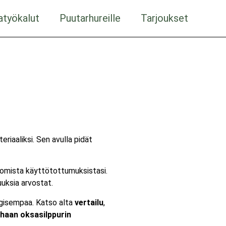
atyökalut
Puutarhureille
Tarjoukset
riaaliksi. Sen avulla pidät
a omista käyttötottumuksistasi.
uuksia arvostat.
ogisempaa. Katso alta
vertailu
,
haan oksasilppurin