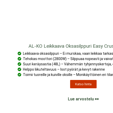
AL-KO Leikkaava Oksasilppuri Easy Cr
Leikkaava oksasilppuri – Ei murskaa, vaan leikkaa tarka
Tehokas moottori (2800W) – Silppuaa nopeasti ja vaiv
Suuri keräysastia (48L) – Vähemmän tyhjennyskertoja
Helppo liikuteltavuus – Isot pyörät ja kevyt rakenne
Toimii tuoreille ja kuiville oksille – Monikäyttöinen eri tila
Katso hinta
Lue arvostelu 👀