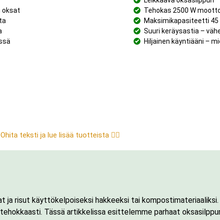
Leikkaava oksasilppuri
 oksat
Tehokas 2500 W moottor
ta
Maksimikapasiteetti 45 
a
Suuri keräysastia – vä
össä
Hiljainen käyntiääni – m
Ohita teksti ja lue lisää tuotteista 👇🏼
t ja risut käyttökelpoiseksi hakkeeksi tai kompostimateriaaliksi.
n tehokkaasti. Tässä artikkelissa esittelemme parhaat oksasilppur