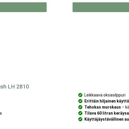
ush LH 2810
Leikkaava oksasilppuri
Erittäin hiljainen käytt
Tehokas murskaus
– kä
la
Tilava 60 litran keräys
Käyttäjäystävällinen a