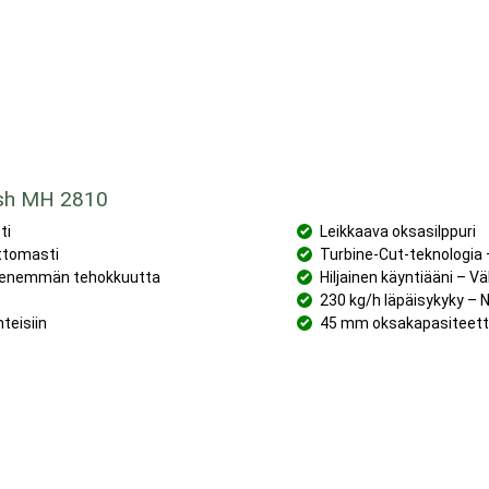
ush MH 2810
sti
Leikkaava oksasilppuri
attomasti
Turbine-Cut-teknologia 
, enemmän tehokkuutta
Hiljainen käyntiääni –
230 kg/h läpäisykyky – 
nteisiin
45 mm oksakapasiteetti