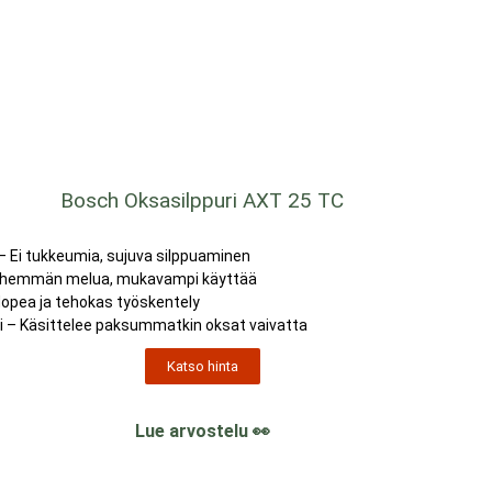
Bosch Oksasilppuri AXT 25 TC
– Ei tukkeumia, sujuva silppuaminen
 Vähemmän melua, mukavampi käyttää
Nopea ja tehokas työskentely
 – Käsittelee paksummatkin oksat vaivatta
Katso hinta
Lue arvostelu 👀