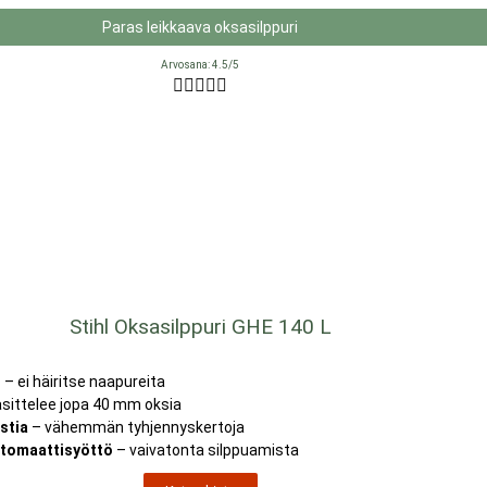
Paras leikkaava oksasilppuri
Arvosana: 4.5/5





Stihl Oksasilppuri GHE 140 L
ö
– ei häiritse naapureita
sittelee jopa 40 mm oksia
astia
– vähemmän tyhjennyskertoja
utomaattisyöttö
– vaivatonta silppuamista