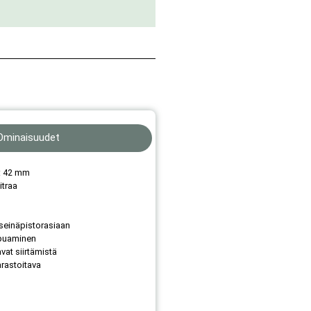
Ominaisuudet
: 42 mm
itraa
 seinäpistorasiaan
ppuaminen
vat siirtämistä
arastoitava