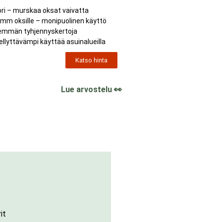
i – murskaa oksat vaivatta
mm oksille – monipuolinen käyttö
hemmän tyhjennyskertoja
iellyttävämpi käyttää asuinalueilla
Katso hinta
Lue arvostelu 👀
it