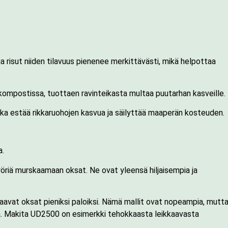
ja risut niiden tilavuus pienenee merkittävästi, mikä helpottaa
kompostissa, tuottaen ravinteikasta multaa puutarhan kasveille.
oka estää rikkaruohojen kasvua ja säilyttää maaperän kosteuden.
a.
yöriä murskaamaan oksat. Ne ovat yleensä hiljaisempia ja
ikkaavat oksat pieniksi paloiksi. Nämä mallit ovat nopeampia, mutt
a. Makita UD2500 on esimerkki tehokkaasta leikkaavasta