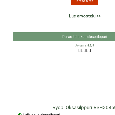
Katso hinta
Lue arvostelu 👀
Paras tehokas oksasilppuri
Arvosana: 4.3/5





Ryobi Oksasilppuri RSH3045