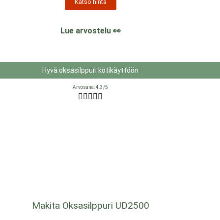
Katso hinta
Lue arvostelu 👀
Hyvä oksasilppuri kotikäyttöön
Arvosana: 4.3/5





Makita Oksasilppuri UD2500