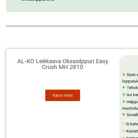
AL-KO Leikkaava Oksasilppuri Easy
Crush MH 2810
+
Siisti
lopputu
+
Tehoka
+
Iso ke
Katso hinta
+
Helppo
muotoilu
+
Sovelt
−
Ei halv
−
Kuivis
−