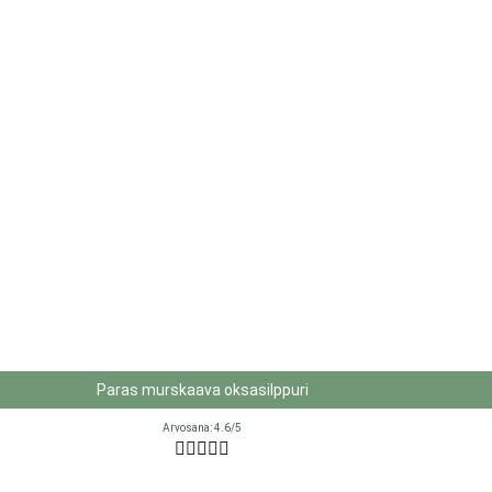
Paras murskaava oksasilppuri
Arvosana: 4.6/5




