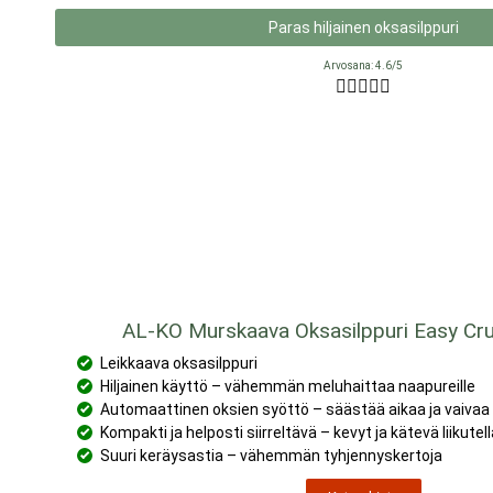
Paras hiljainen oksasilppuri
Arvosana: 4.6/5





AL-KO Murskaava Oksasilppuri Easy Cr
Leikkaava oksasilppuri
Hiljainen käyttö – vähemmän meluhaittaa naapureille
Automaattinen oksien syöttö – säästää aikaa ja vaivaa
Kompakti ja helposti siirreltävä – kevyt ja kätevä liikutel
Suuri keräysastia – vähemmän tyhjennyskertoja