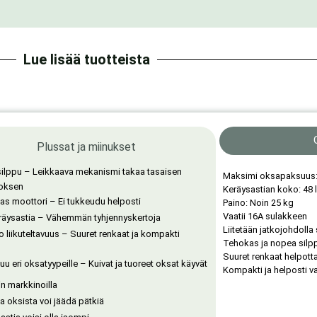
Lue lisää tuotteista
Plussat ja miinukset
 silppu – Leikkaava mekanismi takaa tasaisen
Maksimi oksapaksuus
loksen
Keräysastian koko: 48 l
s moottori – Ei tukkeudu helposti
Paino: Noin 25 kg
Vaatii 16A sulakkeen
räysastia – Vähemmän tyhjennyskertoja
Liitetään jatkojohdolla
 liikuteltavuus – Suuret renkaat ja kompakti
Tehokas ja nopea sil
Suuret renkaat helpotta
uu eri oksatyypeille – Kuivat ja tuoreet oksat käyvät
Kompakti ja helposti v
in markkinoilla
ta oksista voi jäädä pätkiä