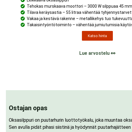
Leikkaava oksasilppuri
Tehokas murskaava moottori – 3000 W silppuaa 45 mm
Tilava keräysastia – 55 litraa vähentää tyhjennystarvet
Vakaa ja kestävä rakenne – metallikehys tuo tukevuutt
Takaisintyöntötoiminto – vähentää jumiutumisia käyt
Katso hinta
Lue arvostelu 👀
Ostajan opas
Oksasilppuri on puutarhurin luottotyökalu, joka muuntaa oksa
Sen avulla pidät pihasi siistinä ja hyödynnät puutarhajättee