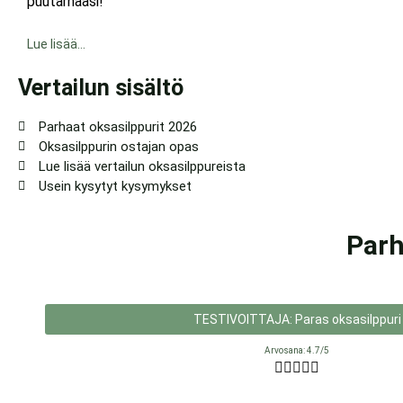
puutarhaasi!
Lue lisää…
Vertailun sisältö
Parhaat oksasilppurit 2026
Oksasilppurin ostajan opas​
Lue lisää vertailun oksasilppureista
Usein kysytyt kysymykset
Parh
TESTIVOITTAJA: Paras oksasilppuri
Arvosana: 4.7/5




