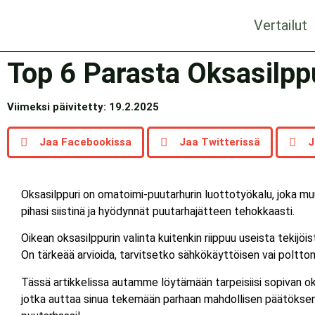
Vertailut
Top 6 Parasta Oksasilppu
Viimeksi päivitetty: 19.2.2025
Jaa Facebookissa
Jaa Twitterissä
J
Oksasilppuri on omatoimi-puutarhurin luottotyökalu, joka muu
pihasi siistinä ja hyödynnät puutarhajätteen tehokkaasti.
Oikean oksasilppurin valinta kuitenkin riippuu useista tekij
On tärkeää arvioida, tarvitsetko sähkökäyttöisen vai polttomo
Tässä artikkelissa autamme löytämään tarpeisiisi sopivan o
jotka auttaa sinua tekemään parhaan mahdollisen päätöksen