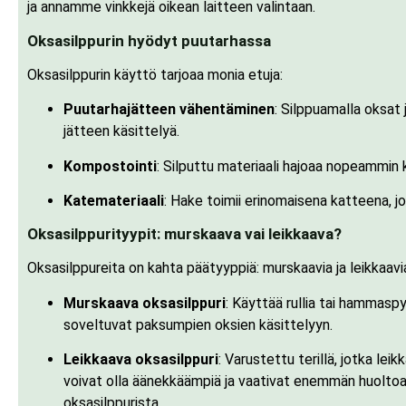
ja annamme vinkkejä oikean laitteen valintaan.
Oksasilppurin hyödyt puutarhassa
Oksasilppurin käyttö tarjoaa monia etuja:
Puutarhajätteen vähentäminen
: Silppuamalla oksat 
jätteen käsittelyä.
Kompostointi
: Silputtu materiaali hajoaa nopeammin 
Katemateriaali
: Hake toimii erinomaisena katteena, j
Oksasilppurityypit: murskaava vai leikkaava?
Oksasilppureita on kahta päätyyppiä: murskaavia ja leikkaavi
Murskaava oksasilppuri
: Käyttää rullia tai hammasp
soveltuvat paksumpien oksien käsittelyyn.
Leikkaava oksasilppuri
: Varustettu terillä, jotka le
voivat olla äänekkäämpiä ja vaativat enemmän huolto
oksasilppurista.