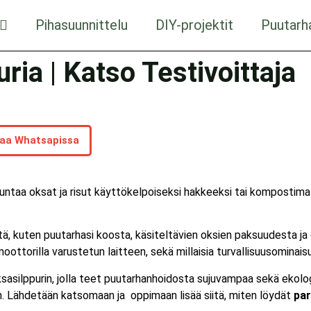
Pihasuunnittelu
DIY-projektit
Puutarh
ria | Katso Testivoittaja
aa Whatsapissa
ntaa oksat ja risut käyttökelpoiseksi hakkeeksi tai kompostimate
öistä, kuten puutarhasi koosta, käsiteltävien oksien paksuudesta j
ottorilla varustetun laitteen, sekä millaisia turvallisuusominais
ksasilppurin, jolla teet puutarhanhoidosta sujuvampaa sekä ekol
. Lähdetään katsomaan ja oppimaan lisää siitä, miten löydät
par